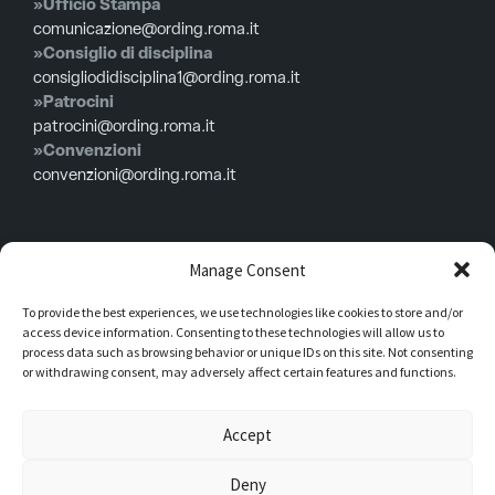
»Ufficio Stampa
comunicazione@ording.roma.it
»Consiglio di disciplina
consigliodidisciplina1@ording.roma.it
»Patrocini
patrocini@ording.roma.it
»Convenzioni
convenzioni@ording.roma.it
Menù
Manage Consent
To provide the best experiences, we use technologies like cookies to store and/or
Privacy policy
access device information. Consenting to these technologies will allow us to
Cookie policy
process data such as browsing behavior or unique IDs on this site. Not consenting
or withdrawing consent, may adversely affect certain features and functions.
Consiglio in carica
Iscrizioni
Accept
Modulistica
Deny