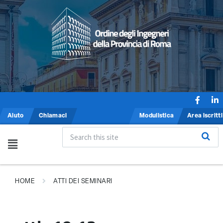
Aiuto
Chiamaci
Modulistica
Area iscritti
HOME
ATTI DEI SEMINARI