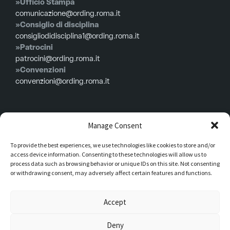
»Ufficio Stampa
comunicazione@ording.roma.it
»Consiglio di disciplina
consigliodidisciplina1@ording.roma.it
»Patrocini
patrocini@ording.roma.it
»Convenzioni
convenzioni@ording.roma.it
Menù
Manage Consent
To provide the best experiences, we use technologies like cookies to store and/or
Privacy policy
access device information. Consenting to these technologies will allow us to
Cookie policy
process data such as browsing behavior or unique IDs on this site. Not consenting
or withdrawing consent, may adversely affect certain features and functions.
Consiglio in carica
Iscrizioni
Accept
Modulistica
Deny