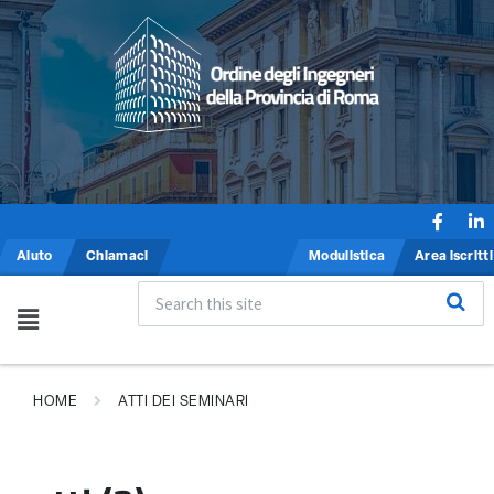
Aiuto
Chiamaci
Modulistica
Area iscritti
HOME
ATTI DEI SEMINARI