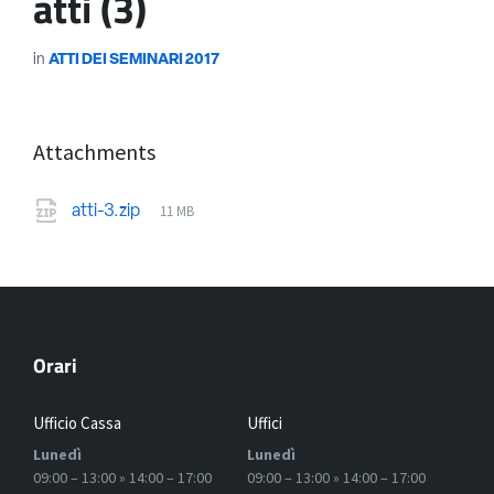
atti (3)
in
ATTI DEI SEMINARI 2017
Attachments
11 MB
atti-3.zip
Orari
Ufficio Cassa
Uffici
Lunedì
Lunedì
09:00 – 13:00 » 14:00 – 17:00
09:00 – 13:00 » 14:00 – 17:00