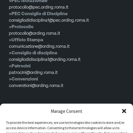
»PEC istituzionale
protocollo@pec.ording.roma.it
»PEC Consiglio di Disciplina
consigliodidisciplina1@pec.ording.roma.it
»Protocollo
protocollo@ording.roma.it
»Ufficio Stampa
comunicazione@ording.roma.it
»Consiglio di disciplina
consigliodidisciplina1@ording.roma.it
»Patrocini
patrocini@ording.roma.it
»Convenzioni
convenzioni@ording.roma.it
Menù
Manage Consent
To provide the best experiences, we use technologies like cookies to store and/or
Privacy policy
access device information. Consenting to these technologies will allow us to
Cookie policy