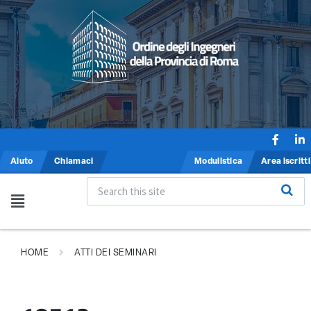
Aiuto
Chiamaci
Modulistica
Area iscritti
HOME
ATTI DEI SEMINARI