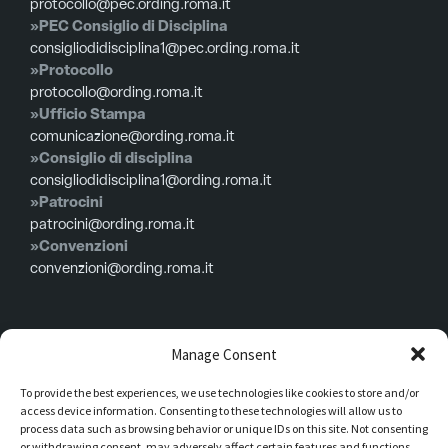
protocollo@pec.ording.roma.it
»PEC Consiglio di Disciplina
consigliodidisciplina1@pec.ording.roma.it
»Protocollo
protocollo@ording.roma.it
»Ufficio Stampa
comunicazione@ording.roma.it
»Consiglio di disciplina
consigliodidisciplina1@ording.roma.it
»Patrocini
patrocini@ording.roma.it
»Convenzioni
convenzioni@ording.roma.it
Menù
Manage Consent
To provide the best experiences, we use technologies like cookies to store and/or
Privacy policy
access device information. Consenting to these technologies will allow us to
Cookie policy
process data such as browsing behavior or unique IDs on this site. Not consenting
or withdrawing consent, may adversely affect certain features and functions.