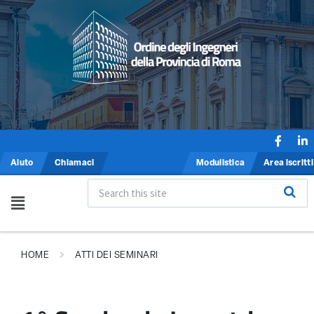
Aiuto
Chiamaci
Modulistica
Area iscritti
HOME
ATTI DEI SEMINARI