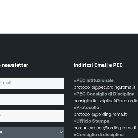
e newsletter
Indirizzi Email e PEC
»PEC istituzionale
protocollo@pec.ording.roma.it
»PEC Consiglio di Disciplina
consigliodidisciplina1@pec.ordi
»Protocollo
protocollo@ording.roma.it
»Ufficio Stampa
comunicazione@ording.roma.it
»Consiglio di disciplina