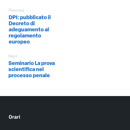
Previous
DPI: pubblicato il
Decreto di
adeguamento al
regolamento
europeo
Next
Seminario La prova
scientifica nel
processo penale
Orari