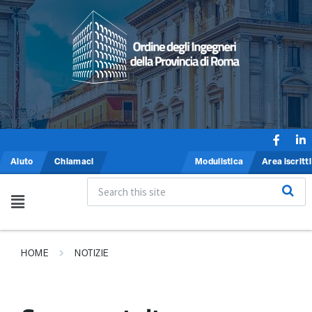
Aiuto
Chiamaci
Modulistica
Area iscritti
HOME
NOTIZIE