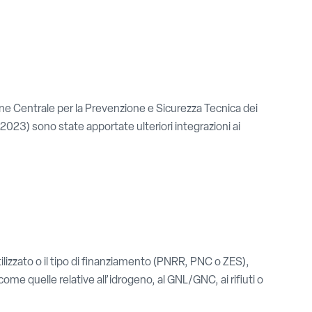
one Centrale per la Prevenzione e Sicurezza Tecnica dei
023) sono state apportate ulteriori integrazioni ai
 utilizzato o il tipo di finanziamento (PNRR, PNC o ZES),
ome quelle relative all’idrogeno, al GNL/GNC, ai rifiuti o