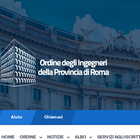
Aiuto
Chiamaci
HOME
ORDINE
NOTIZIE
ALBO
SERVIZI AGLI ISCRITT