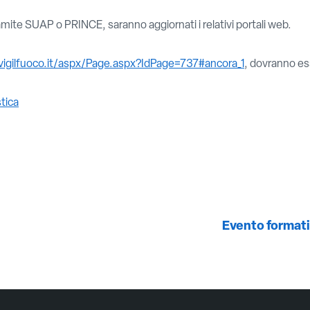
amite SUAP o PRINCE, saranno aggiornati i relativi portali web.
vigilfuoco.it/aspx/Page.aspx?IdPage=737#ancora_1
, dovranno es
tica
Evento formati