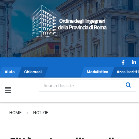
Aiuto
Chiamaci
Modulistica
Area iscritti
HOME
NOTIZIE