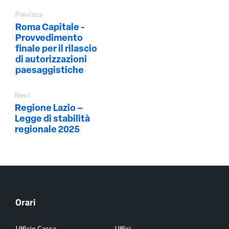
Previous
Roma Capitale -
Provvedimento
finale per il rilascio
di autorizzazioni
paesaggistiche
Next
Regione Lazio –
Legge di stabilità
regionale 2025
Orari
Ufficio Cassa
Uffici