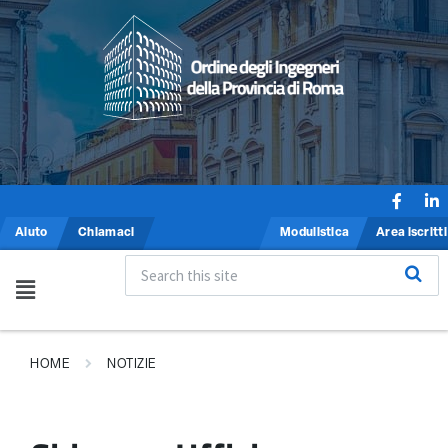
Aiuto
Chiamaci
Modulistica
Area iscritti
HOME
NOTIZIE