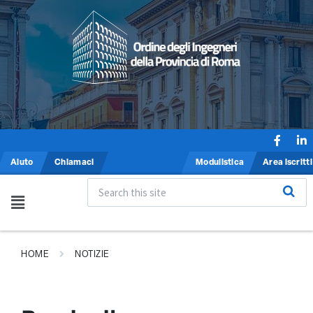
Aiuto
Chiamaci
Modulistica
Area iscritti
HOME
NOTIZIE