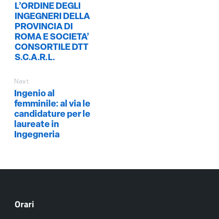
L’ORDINE DEGLI
INGEGNERI DELLA
PROVINCIA DI
ROMA E SOCIETA’
CONSORTILE DTT
S.C.A.R.L.
Next
Ingenio al
femminile: al via le
candidature per le
laureate in
Ingegneria
Orari