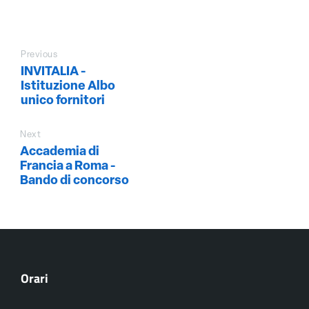
Previous
INVITALIA -
Istituzione Albo
unico fornitori
Next
Accademia di
Francia a Roma -
Bando di concorso
Orari