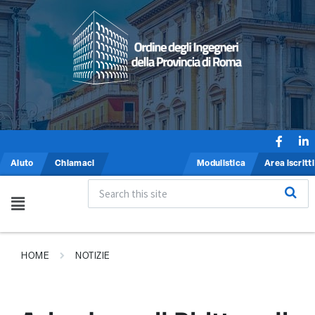
Aiuto
Chiamaci
Modulistica
Area iscritti
HOME
NOTIZIE