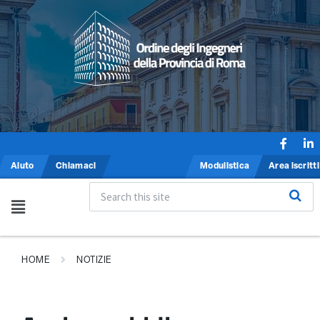
Aiuto
Chiamaci
Modulistica
Area iscritti
HOME
NOTIZIE