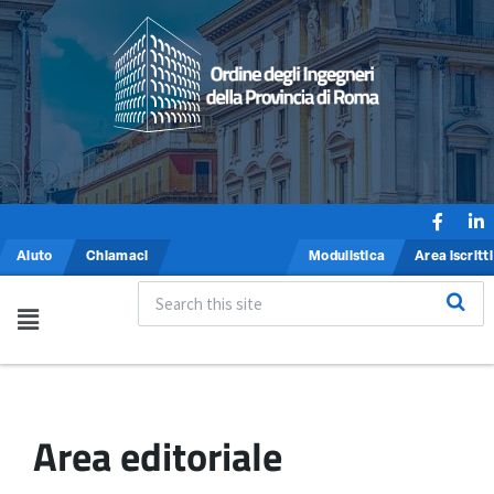
Aiuto
Chiamaci
Modulistica
Area iscritti
Area editoriale